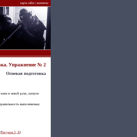
|
карта сайта
контакты
вка. Упражнение № 2
Огневая подготовка
газин в левой руке, патрон
правильность выполняемых
(
Рисунок 5, 6
).