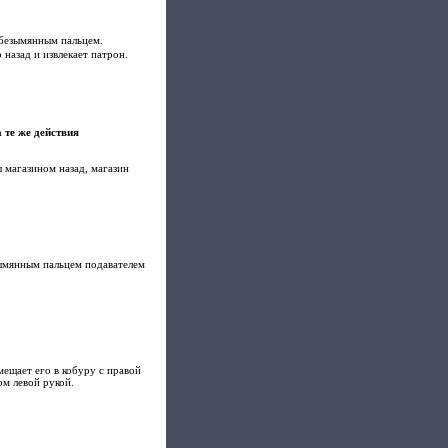
 безымянным пальцем.
назад и извлекает патрон.
 те же действия
ы магазином назад, магазин
зымянным пальцем подавателем
ещает его в кобуру с правой
ом левой рукой.