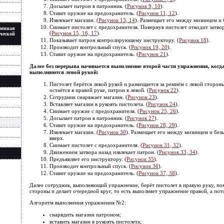
Досылает патрон в патронник. (
Рисунок 9, 10
).
Ставит оружие на предохранитель. (
Рисунок 11, 12
).
Извлекает магазин. (
Рисунок 13, 14
). Размещает его между мизинцем и
Снимает пистолет с предохранителя. Повернув пистолет отводит затвор 
венная
(
Рисунок 15, 16, 17
).
ческой
Показывает патрон контролирующему инструктору. (
Рисунок 18
).
Производит контрольный спуск. (
Рисунок 19, 20
).
Ставит оружие на предохранитель. (
Рисунок 21
).
Далее без перерыва начинается выполнение второй части упражнения, когда
выполняются левой рукой:
Пистолет берётся левой рукой и размещается за ремнём с левой сторон
остаётся в правой руке, патрон в левой. (
Рисунок 22
).
Сотрудник снаряжает магазин. (
Рисунок 23
).
Вставляет магазин в рукоять пистолета. (
Рисунок 24
).
Снимает оружие с предохранителя. (
Рисунок 25, 26
).
Досылает патрон в патронник. (
Рисунок 27
).
Ставит оружие на предохранитель. (
Рисунок 28, 29
).
Извлекает магазин. (
Рисунок 30
). Размещает его между мизинцем и бе
вверх.
Снимает пистолет с предохранителя. (
Рисунок 31, 32
).
Движением затвора назад извлекает патрон. (
Рисунок 33, 34
).
Предъявляет его инструктору. (
Рисунок 35
).
Производит контрольный спуск. (
Рисунок 36
).
Ставит оружие на предохранитель. (
Рисунок 37, 38
).
Далее сотрудник, выполняющий упражнение, берёт пистолет в правую руку, пом
стороны и делает очередной круг, то есть выполняет упражнение правой, а пот
Алгоритм выполнения упражнения №2:
снарядить магазин патроном;
вставить магазин в рукоять пистолета;