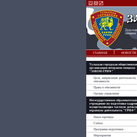
Тульская
спецназа
ГЛАВНАЯ
НОВОСТИ
Тульская городская общественна
организация ветеранов спецназа
"ЗАКОН-ГРИФ"
Цели, направления деятельности,
обязанности
Права и обязанности
Органы управления
Негосударственное образовательн
учреждение по подготовке кадров
осуществляющих частную детект
охранную деятельность "ГРИФ"
Наши партнёры
Статьи
Программа подготовки
Мероприятия