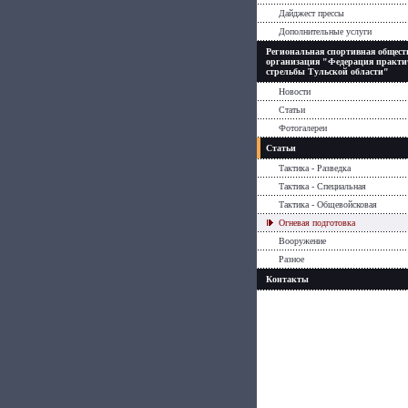
Дайджест прессы
Дополнительные услуги
Региональная спортивная общест
организация "Федерация практи
стрельбы Тульской области"
Новости
Статьи
Фотогалереи
Статьи
Тактика - Разведка
Тактика - Специальная
Тактика - Общевойсковая
Огневая подготовка
Вооружение
Разное
Контакты