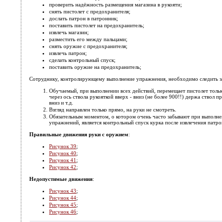
проверить надёжность размещения магазина в рукояти;
снять пистолет с предохранителя;
дослать патрон в патронник;
поставить пистолет на предохранитель;
извлечь магазин;
разместить его между пальцами;
снять оружие с предохранителя;
извлечь патрон;
сделать контрольный спуск;
поставить оружие на предохранитель;
Сотруднику, контролирующему выполнение упражнения, необходимо следить 
Обучаемый, при выполнении всех действий, перемещает пистолет тольк
через ось ствола рукояткой вверх - вниз (не более 900!!) держа ствол пр
вниз и т.д.
Взгляд направлен только прямо, на руки не смотреть.
Обязательным моментом, о котором очень часто забывают при выполн
упражнений, является контрольный спуск курка после извлечения патро
Правильные движения руки с оружием
:
Рисунок 39
;
Рисунок 40
;
Рисунок 41
;
Рисунок 42
;
Недопустимые движения
:
Рисунок 43
;
Рисунок 44
;
Рисунок 45
;
Рисунок 46
;