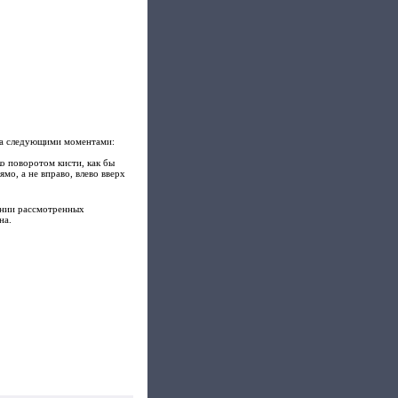
за следующими моментами:
о поворотом кисти, как бы
ямо, а не вправо, влево вверх
ении рассмотренных
на.