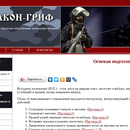
 городская общественная организация ветеранов
СТАТЬИ
КОНТАКТЫ
Огневая подгото
я
 права и
Поделиться…
Исходное положение (И.П.) - стоя, ноги на ширине плеч, пистолет в кобуре, ма
(учебный) в правой, взгляд направлен вперёд.
ое
Сбоку от выполняющего упражнения находится инструктор, контролирующий 
ивную и
действий.
Сотрудник показывает патрон и магазин. (
Рисунок 1
).
Снаряжает магазин. (
Рисунок 2
).
Правой рукой извлекает пистолет из кобуры. (
Рисунок 3
).
Вставляет магазин в рукоять пистолета. (
Рисунок 4
).
Движением указательного пальца проверяет встал ли магазин на место. 
Снимает пистолет с предохранителя. (
Рисунок 7, 8
).