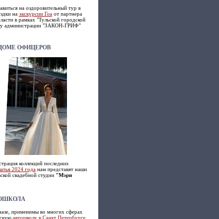
авиться на оздоровительный тур в
ездки на
экскурсии Гоа
от партнера
ласти в рамках "Тульской городской
ону администрации "ЗАКОН-ГРИФ"
ДОМЕ ОФИЦЕРОВ
страция коллекций последних
атья 2024 года
нам представят наши
ской свадебной студии
"Мэри
ТОШКОЛА
назе, применимы во многих сферах
рскую
автошколу в Санкт Петербурге
,