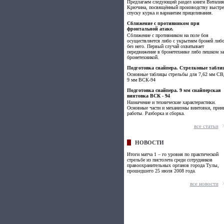
Предлагаем следующий раздел книги Виталия
Крючина, посвящённый производству выстре
спуску курка и вариантам прицеливания.
Сближение с противником при
фронтальной атаке.
Сближение с противником на поле боя
осуществляется либо с укрытием броней либ
без него. Первый случай охватывает
передвижение в бронетехнике либо пешком за
бронетехникой.
Подготовка снайпера. Стрелковые табли
Основные таблицы стрельбы для 7,62 мм СВ
9 мм ВСК-94
Подготовка снайпера. 9 мм снайперская
винтовка ВСК - 94
Назначение и технические характеристики.
Основные части и механизмы винтовки, прин
работы. Разборка и сборка.
все статьи
НОВОСТИ
Итоги матча 1 – го уровня по практической
стрельбе из пистолета среди сотрудников
правоохранительных органов города Тулы,
прошедшего 25 июля 2008 года.
все новости