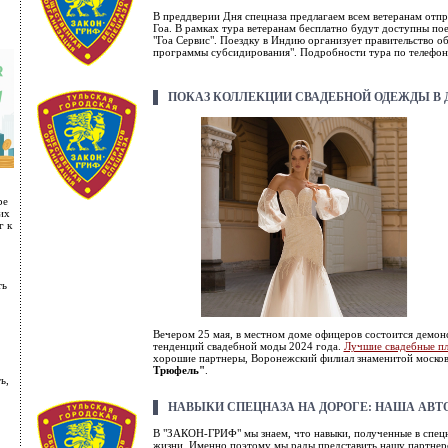
В преддверии Дня спецназа предлагаем всем ветеранам отпр
Гоа. В рамках тура ветеранам бесплатно будут доступны по
"Гоа Сервис". Поездку в Индию организует правительство об
программы субсидирования". Подробности тура по телеф
ПОКАЗ КОЛЛЕКЦИИ СВАДЕБНОЙ ОДЕЖДЫ В 
ре
их
г к
ть
Вечером 25 мая, в местном доме офицеров состоится демон
тенденций свадебной моды 2024 года.
Лучшие свадебные пл
хорошие партнеры, Воронежский филиал знаменитой москов
Трюфель"
.
ь,
НАВЫКИ СПЕЦНАЗА НА ДОРОГЕ: НАША АВ
В "ЗАКОН-ГРИФ" мы знаем, что навыки, полученные в спец
жизни. Именно поэтому мы рады представить нашу партне