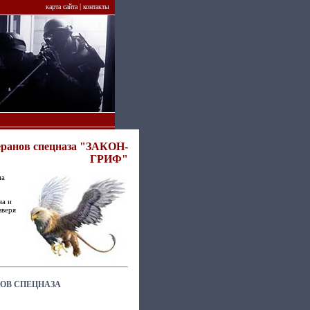
|
карта сайта
контакты
еранов спецназа "ЗАКОН-
ГРИФ"
на
ва и
зверя
НОВ СПЕЦНАЗА