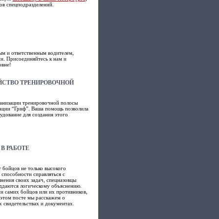
ов спецподразделений.
ым и ответственным водителем,
и. Присоединяйтесь к нам и
овне!
ЙСТВО ТРЕНИРОВОЧНОЙ
ганизации тренировочной полосы
зации “Гриф”. Ваша помощь позволила
удование для создания этого
В РАБОТЕ
 бойцов не только высокого
 способности справляться с
ения своих задач, спецназовцы
оддаются логическому объяснению.
и самих бойцов или их противников,
 этом посте мы расскажем о
х свидетельствах и документах.