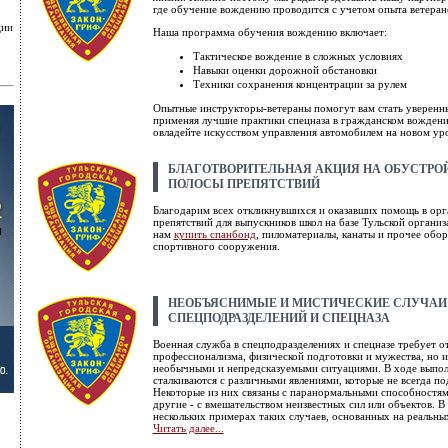
где обучение вождению проводится с учетом опыта ветеран
ции
Наша программа обучения вождению включает:
Тактическое вождение в сложных условиях
Навыки оценки дорожной обстановки
Техники сохранения концентрации за рулем
Опытные инструкторы-ветераны помогут вам стать уверенн
применяя лучшие практики спецназа в гражданском вождени
овладейте искусством управления автомобилем на новом ур
БЛАГОТВОРИТЕЛЬНАЯ АКЦИЯ НА ОБУСТРО
ПОЛОСЫ ПРЕПЯТСТВИЙ
Благодарим всех откликнувшихся и оказавших помощь в ор
препятствий для выпускников школ на базе Тульской органи
нам
купить спанбонд
, пиломатериалы, канаты и прочее обор
спортивного сооружения.
НЕОБЪЯСНИМЫЕ И МИСТИЧЕСКИЕ СЛУЧАИ 
СПЕЦПОДРАЗДЕЛЕНИЙ И СПЕЦНАЗА
Военная служба в спецподразделениях и спецназе требует от
профессионализма, физической подготовки и мужества, но и
необычными и непредсказуемыми ситуациями. В ходе выполн
сталкиваются с различными явлениями, которые не всегда п
Некоторые из них связаны с паранормальными способностям
другие - с вмешательством неизвестных сил или объектов. В
нескольких примерах таких случаев, основанных на реальны
Читать далее...