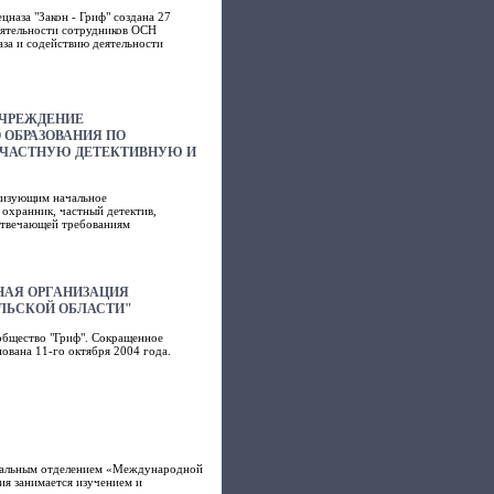
цназа "Закон - Гриф" создана 27
еятельности сотрудников ОСН
за и содействию деятельности
УЧРЕЖДЕНИЕ
ОБРАЗОВАНИЯ ПО
ЧАСТНУЮ ДЕТЕКТИВНУЮ И
лизующим начальное
охранник, частный детектив,
отвечающей требованиям
НАЯ ОРГАНИЗАЦИЯ
ЛЬСКОЙ ОБЛАСТИ"
общество "Гриф". Сокращенное
ована 11-го октября 2004 года.
ональным отделением «Международной
ия занимается изучением и