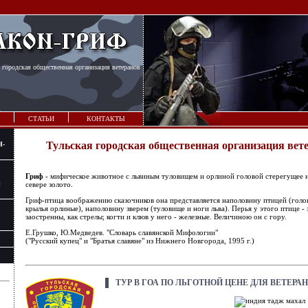
 городская общественная организация ветеранов
СТАТЬИ
КОНТАКТЫ
Тульская городская общественная организация вет
Н-
Гриф
- мифическое животное с львиным туловищем и орлиной головой стерегущее 
и
севере золото.
Гриф-птица воображению сказочников она представляется наполовину птицей (голо
крылья орлиные), наполовину зверем (туловище и ноги льва). Перья у этого птице - 
заостренны, как стрелы; когти и клюв у него - железные. Величиною он с гору.
Е.Грушко, Ю.Медведев. "Словарь славянской Мифологии"
("Русский купец" и "Братья славяне" из Нижнего Новгорода, 1995 г.)
ТУР В ГОА ПО ЛЬГОТНОЙ ЦЕНЕ ДЛЯ ВЕТЕРА