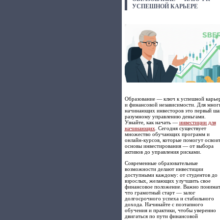
УСПЕШНОЙ КАРЬЕРЕ
Образование — ключ к успешной карье
и финансовой независимости. Для мног
начинающих инвесторов это первый ша
разумному управлению деньгами.
Узнайте, как начать —
инвестиции для
начинающих
. Сегодня существует
множество обучающих программ и
онлайн-курсов, которые помогут освои
основы инвестирования — от выбора
активов до управления рисками.
Современные образовательные
возможности делают инвестиции
доступными каждому: от студентов до
взрослых, желающих улучшить свое
финансовое положение. Важно понимат
что грамотный старт — залог
долгосрочного успеха и стабильного
дохода. Начинайте с поэтапного
обучения и практики, чтобы уверенно
двигаться по пути финансовой