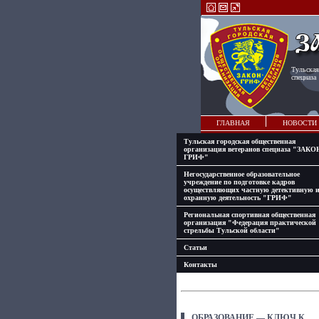
Тульская
спецназа
ГЛАВНАЯ
НОВОСТИ
Тульская городская общественная
организация ветеранов спецназа "ЗАКО
ГРИФ"
Негосударственное образовательное
учреждение по подготовке кадров
осуществляющих частную детективную 
охранную деятельность "ГРИФ"
Региональная спортивная общественная
организация "Федерация практической
стрельбы Тульской области"
Статьи
Контакты
ОБРАЗОВАНИЕ — КЛЮЧ К