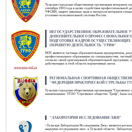
Тульская городская общественная организация ветеранов спе
сентября 2001года в целях содействия профессиональной д
УФСИН, защите законных прав и интересов ветеранов спецна
уголовно-исполнительной системы России.
НЕГОСУДАРСТВЕННОЕ ОБРАЗОВАТЕЛЬНОЕ 
ДОПОЛНИТЕЛЬНОГО ПРОФЕССИОНАЛЬНОГО 
ПОДГОТОВКЕ КАДРОВ ОСУЩЕСТВЛЯЮЩИХ 
ОХРАННУЮ ДЕЯТЕЛЬНОСТЬ "ГРИФ"
НОУ является частным образовательным предприятием, реа
профессиональное образование по специальностям: частный 
согласно своей оригинальной образовательной программе, 
действующих в этой области нормативных актов.
www.nou-grif.ru
РЕГИОНАЛЬНАЯ СПОРТИВНАЯ ОБЩЕСТВЕН
"ФЕДЕРАЦИЯ ПРАКТИЧЕСКОЙ СТРЕЛЬБЫ ТУ
Тульская городская общественная организация "Стрелковое 
наименование: ТГОО "Стрелковое общество "Гриф", была осн
"ЛАБОРАТОРИЯ ИССЛЕДОВАНИЯ ЛЖИ"
«Тульская Лаборатория Исследования Лжи» является реги
академии исследования лжи» в Тульской области. Лаборатор