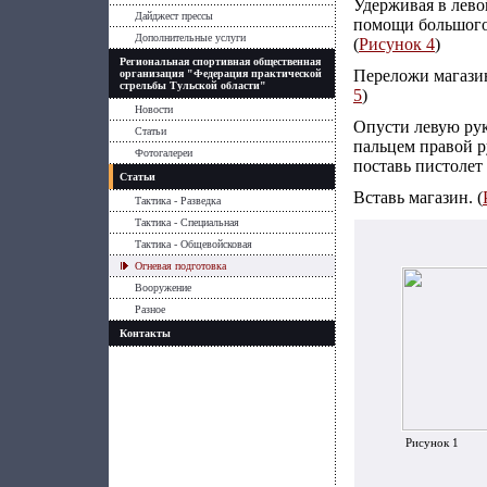
Удерживая в лево
Дайджест прессы
помощи большого 
Дополнительные услуги
(
Рисунок 4
)
Региональная спортивная общественная
Переложи магазин
организация "Федерация практической
стрельбы Тульской области"
5
)
Новости
Опусти левую рук
Статьи
пальцем правой р
Фотогалереи
поставь пистолет
Статьи
Вставь магазин. (
Тактика - Разведка
Тактика - Специальная
Тактика - Общевойсковая
Огневая подготовка
Вооружение
Разное
Контакты
Рисунок 1