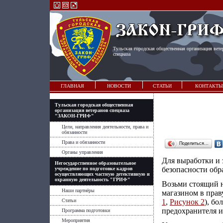
Тульская городская общественная организация вете
спецназа
ГЛАВНАЯ
НОВОСТИ
СТАТЬИ
КОНТАКТЫ
Тульская городская общественная
организация ветеранов спецназа
"ЗАКОН-ГРИФ"
Цели, направления деятельности, права и
обязанности
Права и обязанности
Поделиться…
Органы управления
Для выработки и 
Негосударственное образовательное
безопасности об
учреждение по подготовке кадров
осуществляющих частную детективную и
охранную деятельность "ГРИФ"
Возьми стоящий н
Наши партнёры
магазином в прав
Статьи
1
,
Рисунок 2
), б
предохранителя и 
Программа подготовки
Мероприятия