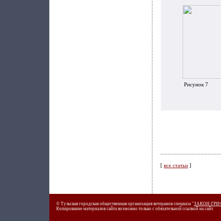
Рисунок 7
[
все статьи
]
© Тульская городская общественная организация ветеранов спецназа "
ЗАКОН-ГРИ
Копирование материалов сайта возможно только с обязательной ссылкой на сайт.