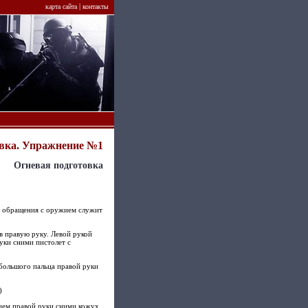
|
карта сайта
контакты
овка. Упражнение №1
Огневая подготовка
ти обращения с оружием служит
в правую руку. Левой рукой
уки сними пистолет с
 большого пальца правой руки
)
ьцем правой руки сними кожух