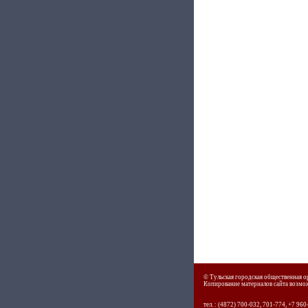
© Тульская городская общественная о
Копирование материалов сайта возможн
тел. : (4872) 700-032, 701-774, +7 96