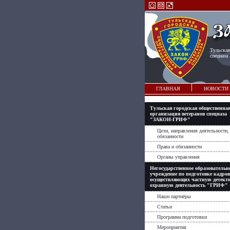
Тульская
спецназа
ГЛАВНАЯ
НОВОСТИ
Тульская городская общественна
организация ветеранов спецназа
"ЗАКОН-ГРИФ"
Цели, направления деятельности,
обязанности
Права и обязанности
Органы управления
Негосударственное образовательн
учреждение по подготовке кадров
осуществляющих частную детект
охранную деятельность "ГРИФ"
Наши партнёры
Статьи
Программа подготовки
Мероприятия