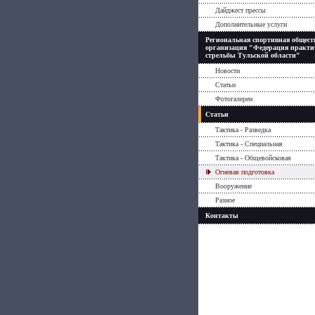
Дайджест прессы
Дополнительные услуги
Региональная спортивная общест
организация "Федерация практи
стрельбы Тульской области"
Новости
Статьи
Фотогалереи
Статьи
Тактика - Разведка
Тактика - Специальная
Тактика - Общевойсковая
Огневая подготовка
Вооружение
Разное
Контакты