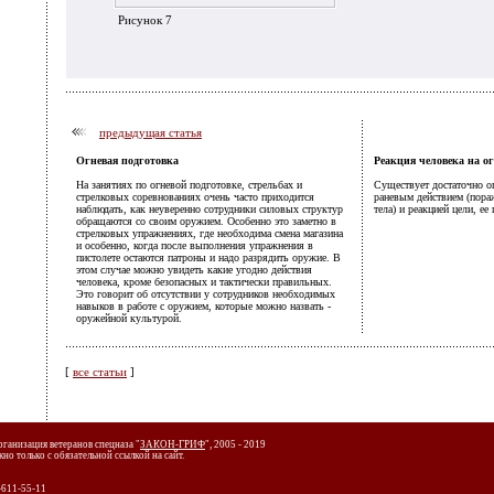
Рисунок 7
предыдущая статья
Огневая подготовка
Реакция человека на о
На занятиях по огневой подготовке, стрельбах и
Существует достаточно о
стрелковых соревнованиях очень часто приходится
раневым действием (пора
наблюдать, как неуверенно сотрудники силовых структур
тела) и реакцией цели, ее
обращаются со своим оружием. Особенно это заметно в
стрелковых упражнениях, где необходима смена магазина
и особенно, когда после выполнения упражнения в
пистолете остаются патроны и надо разрядить оружие. В
этом случае можно увидеть какие угодно действия
человека, кроме безопасных и тактически правильных.
Это говорит об отсутствии у сотрудников необходимых
навыков в работе с оружием, которые можно назвать -
оружейной культурой.
[
все статьи
]
рганизация ветеранов спецназа "
ЗАКОН-ГРИФ
", 2005 - 2019
о только с обязательной ссылкой на сайт.
0-611-55-11