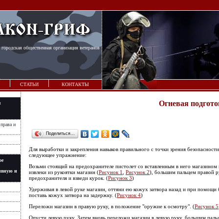
 городская общественная организация ветеранов
СТАТЬИ
КОНТАКТЫ
Огневая подгот
я
 права и
Поделиться…
Для выработки и закрепления навыков правильного с точки зрения безопаснос
следующее упражнение:
ое
Возьми стоящий на предохранителе пистолет со вставленным в него магазином 
ивную и
извлеки из рукоятки магазин (
Рисунок 1
,
Рисунок 2
), большим пальцем правой р
предохранителя и взведи курок. (
Рисунок 3
)
Удерживая в левой руке магазин, оттяни ею кожух затвора назад и при помощи
поставь кожух затвора на задержку. (
Рисунок 4
)
Переложи магазин в правую руку, в положение "оружие к осмотру". (
Рисунок 5
Опусти левую руку. Затем вновь переложи магазин в левую руку, большим пал