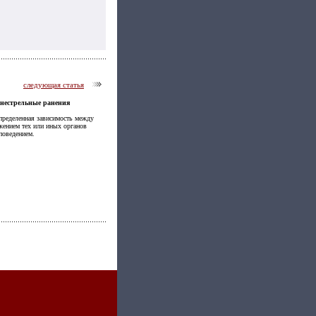
следующая статья
гнестрельные ранения
пределенная зависимость между
жением тех или иных органов
 поведением.