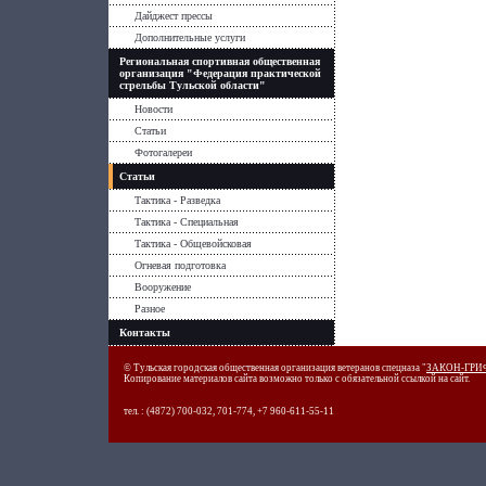
Дайджест прессы
Дополнительные услуги
Региональная спортивная общественная
организация "Федерация практической
стрельбы Тульской области"
Новости
Статьи
Фотогалереи
Статьи
Тактика - Разведка
Тактика - Специальная
Тактика - Общевойсковая
Огневая подготовка
Вооружение
Разное
Контакты
© Тульская городская общественная организация ветеранов спецназа "
ЗАКОН-ГРИ
Копирование материалов сайта возможно только с обязательной ссылкой на сайт.
тел. : (4872) 700-032, 701-774, +7 960-611-55-11