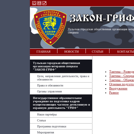
Тульская городская общественная организация вете
спецназа
ГЛАВНАЯ
НОВОСТИ
СТАТЬИ
КОНТАКТЫ
Тульская городская общественная
организация ветеранов спецназа
"ЗАКОН-ГРИФ"
Тактика - Развед
Тактика - Специ
Цели, направления деятельности, права и
обязанности
Тактика - Общев
Огневая подгото
Права и обязанности
Вооружение
Органы управления
Разное
Негосударственное образовательное
учреждение по подготовке кадров
осуществляющих частную детективную и
охранную деятельность "ГРИФ"
Наши партнёры
Статьи
Программа подготовки
Мероприятия