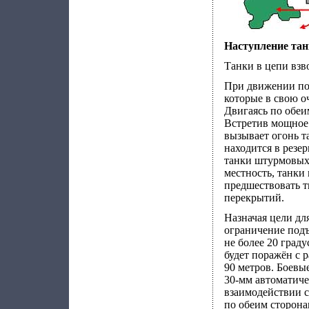
Наступление танк
Танки в цепи взв
При движении по
которые в свою о
Двигаясь по обеи
Встретив мощное
вызывает огонь т
находится в резе
танки штурмовых 
местность, танки
предшествовать т
перекрытий.
Назначая цели дл
ограничение подъ
не более 20 град
будет поражён с р
90 метров. Боевы
30-мм автоматиче
взаимодействии 
по обеим сторона