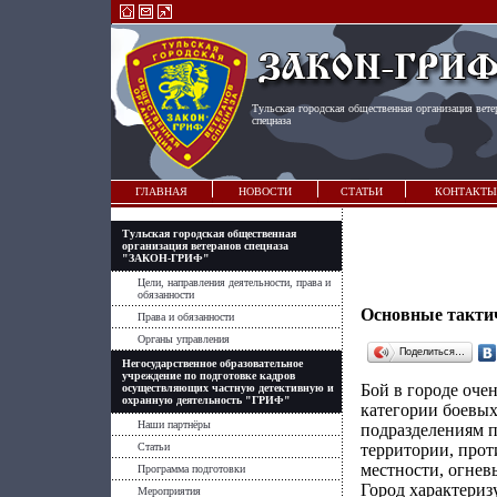
Тульская городская общественная организация вете
спецназа
ГЛАВНАЯ
НОВОСТИ
СТАТЬИ
КОНТАКТЫ
Тульская городская общественная
организация ветеранов спецназа
"ЗАКОН-ГРИФ"
Цели, направления деятельности, права и
обязанности
Основные такти
Права и обязанности
Органы управления
Поделиться…
Негосударственное образовательное
учреждение по подготовке кадров
Бой в городе оче
осуществляющих частную детективную и
охранную деятельность "ГРИФ"
категории боевы
Наши партнёры
подразделениям п
Статьи
территории, про
местности, огнев
Программа подготовки
Город характериз
Мероприятия