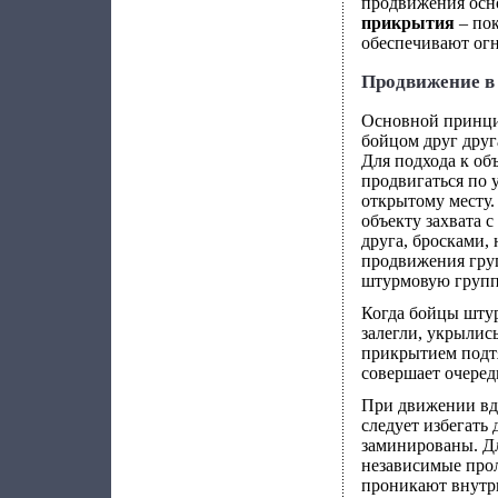
продвижения осн
прикрытия
– пок
обеспечивают огн
Продвижение в 
Основной принци
бойцом друг друг
Для подхода к об
продвигаться по 
открытому месту
объекту захвата с
друга, бросками,
продвижения гру
штурмовую групп
Когда бойцы штур
залегли, укрылис
прикрытием подтя
совершает очеред
При движении вд
следует избегать 
заминированы. Д
независимые прол
проникают внутрь