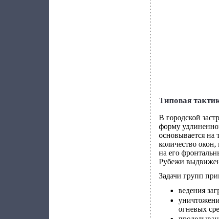
Типовая тактик
В городской заст
форму удлиненно
основывается на 
количество окон,
на его фронтальн
Рубежи выдвижени
Задачи групп при
ведения заг
уничтожени
огневых ср
проделыван