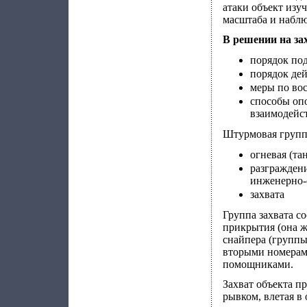
атаки объект изу
масштаба и набл
В решении на за
порядок под
порядок дей
меры по во
способы оп
взаимодейс
Штурмовая групп
огневая (та
разграждени
инженерно-
захвата
Группа захвата с
прикрытия (она ж
снайпера (группы
вторыми номерами
помощниками.
Захват объекта п
рывком, влетая в