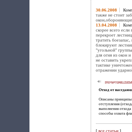
30.06.2008
Комм
также не стоит з
окон,обороняющи
13.04.2008
Комм
скорее всего если
перекроет лестниц
тратить боезапас, 
блокируют лестниц
"угольной" группы
для огня из окон 
не оставить укреп
тактике уничтоже
отражении ударной
предыдущая стать
Отход от наседаю
Описаны принципы 
отступления (отход
выполнения отхода в
способы охвата фла
[
все статьи
]