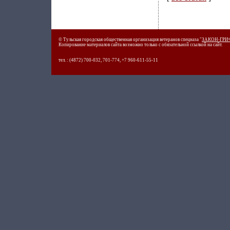
© Тульская городская общественная организация ветеранов спецназа "
ЗАКОН-ГРИ
Копирование материалов сайта возможно только с обязательной ссылкой на сайт.
тел. : (4872) 700-032, 701-774, +7 960-611-55-11