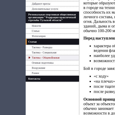
которые образуют
Дайджест прессы
в городе на техни
Дополнительные услуги
способность их м
Региональная спортивная общественная
личного состава,
организация "Федерация практической
стрельбы Тульской области"
огня. Дальность 
зданий, дыма и о
Новости
обычно 100-200 м
Статьи
Фотогалереи
Перед наступлен
Статьи
характера о
Тактика - Разведка
ведения фла
Тактика - Специальная
наиболее у
Тактика - Общевойсковая
возможност
Огневая подготовка
Бой в городе завя
Вооружение
Разное
«с ходу»
Контакты
«на плечах
после тщате
после разве
Основной принц
объект за объект
обычно занимает 
возможности в до