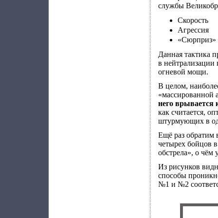
службы Великобр
Скорость
Агрессия
«Сюрприз»
Данная тактика п
в нейтрализации 
огневой мощи.
В целом, наиболе
«массированной 
него врывается
как считается, о
штурмующих в одн
Ещё раз обратим 
четырех бойцов в
обстрела», о чём
Из рисунков видн
способы проникно
№1 и №2 соответ