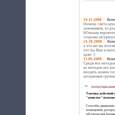
10.11.2008
Комм
Почему свето-шумо
заложников, то ра
БОльшая вероятно
стороны штурмующ
21.10.2008
Комм
а что же вы хотел
что бы Вам в инте
даже :)
11.06.2008
Комм
Среди все методов
из методов нет ре
входить можно тол
штурмовая группа
предыдущая стать
Тактика действий 
"зачистке" помеще
Способы движения 
помещении, распре
обстрела при прон