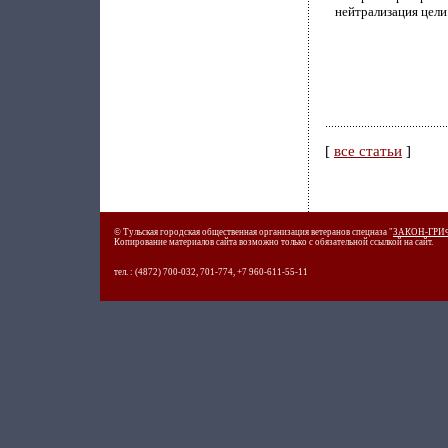
нейтрализация цели
[
все статьи
]
© Тульская городская общественная организация ветеранов спецназа "
ЗАКОН-ГРИ
Копирование материалов сайта возможно только с обязательной ссылкой на сайт.
тел. : (4872) 700-032, 701-774, +7 960-611-55-11