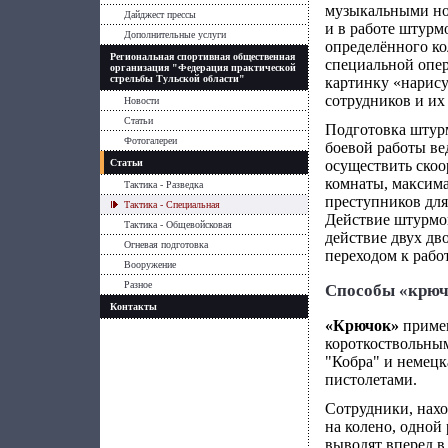
музыкальными нот
Дайджест прессы
и в работе штурм
Дополнительные услуги
определённого ко
Региональная спортивная общественная
специальной опер
организация "Федерация практической
стрельбы Тульской области"
картинку «нарисуе
сотрудников и их
Новости
Статьи
Подготовка штурм
Фотогалереи
боевой работы ве
Статьи
осуществить ско
комнаты, максим
Тактика - Разведка
преступников для
Тактика - Специальная
Действие штурмов
Тактика - Общевойсковая
действие двух дв
Огневая подготовка
переходом к рабо
Вооружение
Разное
Способы «крюч
Контакты
«Крючок»
примен
короткоствольным
"Кобра" и немецк
пистолетами.
Сотрудники, нахо
на колено, одной
выводят вперед в