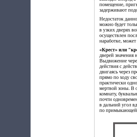
помещение, приг
задерживают под
Недостаток данно
можно будет толь
в узких дверях в
осуществлен посл
наработке, может
«Крест» или "кр
дверей значения н
Выдвижение через
действия с дейст
двигаясь через п
прямо по ходу св
практически одн
мертвой зоны. В 
комнату, букваль
почти одновремен
в дальний угол в
по примыкающей с