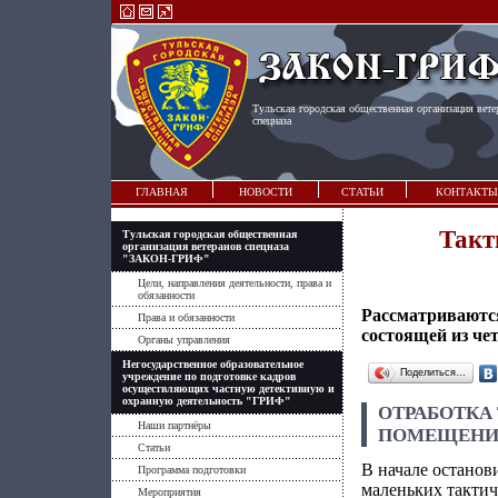
Тульская городская общественная организация вете
спецназа
ГЛАВНАЯ
НОВОСТИ
СТАТЬИ
КОНТАКТЫ
Такт
Тульская городская общественная
организация ветеранов спецназа
"ЗАКОН-ГРИФ"
Цели, направления деятельности, права и
обязанности
Рассматриваютс
Права и обязанности
состоящей из че
Органы управления
Негосударственное образовательное
Поделиться…
учреждение по подготовке кадров
осуществляющих частную детективную и
охранную деятельность "ГРИФ"
ОТРАБОТКА
Наши партнёры
ПОМЕЩЕН
Статьи
В начале останови
Программа подготовки
маленьких тактич
Мероприятия