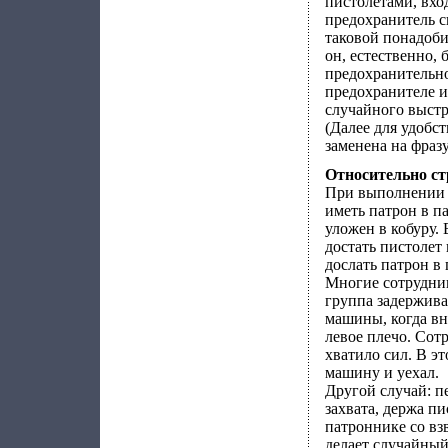
пистолетами, вхо
предохранитель с
таковой понадоби
он, естественно, 
предохранительно
предохранителе и
случайного выстр
(Далее для удобст
заменена на фраз
Относительно ст
При выполнении 
иметь патрон в п
уложен в кобуру.
достать пистолет 
дослать патрон в
Многие сотрудник
группа задержива
машины, когда вн
левое плечо. Сотр
хватило сил. В э
машину и уехал.
Другой случай: п
захвата, держа пи
патроннике со вз
делает случайный