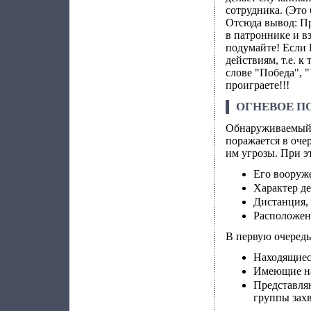
сотрудника. (Это 
Отсюда вывод: Пр
в патроннике и вз
подумайте! Если 
действиям, т.е. к
слове "Победа", 
проиграете!!!
ОГНЕВОЕ П
Обнаруживаемый 
поражается в оче
им угрозы. При э
Его вооруж
Характер д
Дистанция, 
Расположен
В первую очеред
Находящиес
Имеющие на
Представля
группы зах