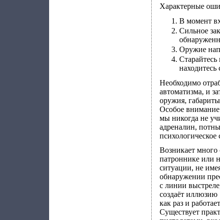
Характерные оши
В момент в
Сильное за
обнаруженн
Оружие напр
Старайтесь 
находитесь 
Необходимо отраб
автоматизма, и з
оружия, габариты
Особое внимание 
мы никогда не учи
адреналин, потны
психологическое 
Возникает много 
патроннике или н
ситуации, не име
обнаружении прес
с линии выстреле,
создаёт иллюзию 
как раз и работае
Существует практ