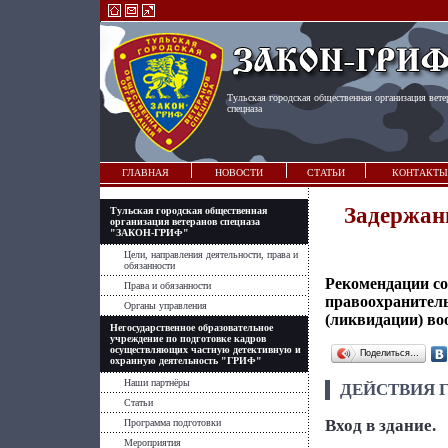
Тульская городская общественная организация вете
спецназа
ГЛАВНАЯ
НОВОСТИ
СТАТЬИ
КОНТАКТЫ
Задержан
Тульская городская общественная
организация ветеранов спецназа
"ЗАКОН-ГРИФ"
Цели, направления деятельности, права и
обязанности
Рекомендации с
Права и обязанности
правоохранитель
Органы управления
(ликвидации) во
Негосударственное образовательное
учреждение по подготовке кадров
осуществляющих частную детективную и
Поделиться…
охранную деятельность "ГРИФ"
Наши партнёры
ДЕЙСТВИЯ Г
Статьи
Вход в здание.
Программа подготовки
Мероприятия