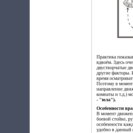
Практика показыв
вдвоём. Здесь оч
двустворчатые дв
другие факторы. 
время осматриват
Поэтому в момент
направление движ
комнаты и т.д.) м
- "юла").
Особенности вр
В момент движени
боевой стойке, р
особенности кажд
удобно в данный м