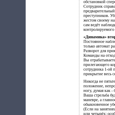
обстановкой спер
Сотрудник справа
предварительный 
преступников. Уб
жестом своему на
сам ведёт наблюд
контролируемого 
«Динамика» вто
Постоянное наблю
только автомат ра
Разворот для при
Команды на отход
Вы отрабатываете
прилегающего кор
сотрудника 1-ой 
прикрытие весь с
Никогда не пятьте
положение, непро
ногу, думая как -
Ваша стрельба бу
маневре, а главн
обыкновенное убе
(Если на занятия
или четырёх; осо