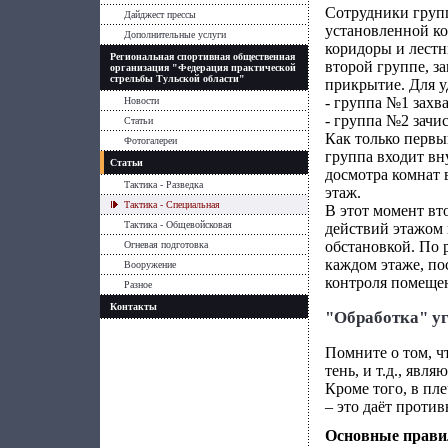
Сотрудники групп
Дайджест прессы
установленной ко
Дополнительные услуги
коридоры и лестн
Региональная спортивная общественная
второй группе, 
организация "Федерация практической
стрельбы Тульской области"
прикрытие. Для у
- группа №1 захв
Новости
- группа №2 зачи
Статьи
Как только первы
Фотогалереи
группа входит вн
Статьи
досмотра комнат 
Тактика - Разведка
этаж.
Тактика - Специальная
В этот момент вт
Тактика - Общевойсковая
действий этажом 
обстановкой. По 
Огневая подготовка
каждом этаже, по
Вооружение
контроля помеще
Разное
Контакты
"Обработка" у
Помните о том, чт
тень, и т.д., яв
Кроме того, в пле
– это даёт проти
Основные правил