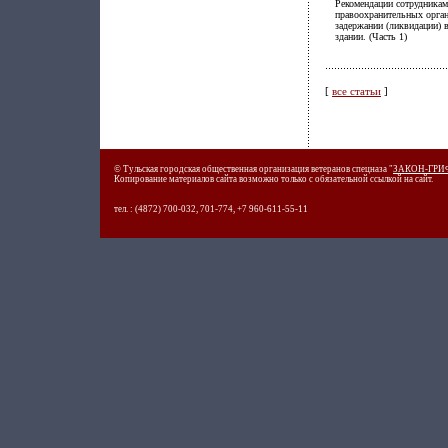
Рекомендации сотрудникам
правоохранительных орган
задержании (ликвидации) 
здании. (Часть 1)
[
все статьи
]
© Тульская городская общественная организация ветеранов спецназа "
ЗАКОН-ГРИ
Копирование материалов сайта возможно только с обязательной ссылкой на сайт.
тел. : (4872) 700-032, 701-774, +7 960-611-55-11