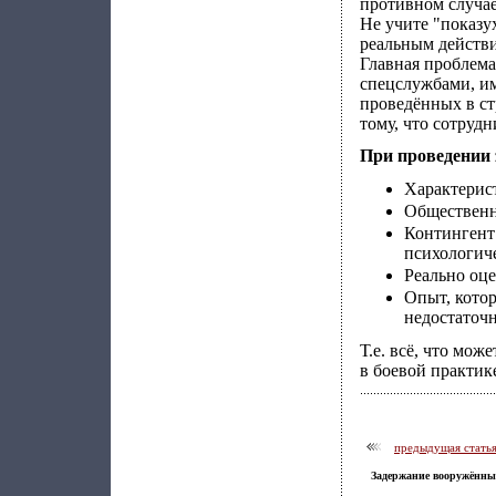
противном случае
Не учите "показу
реальным действ
Главная проблема
спецслужбами, и
проведённых в ст
тому, что сотруд
При проведении 
Характерис
Общественн
Контингент
психологиче
Реально оц
Опыт, котор
недостаточн
Т.е. всё, что мож
в боевой практик
предыдущая стать
Задержание вооружённых