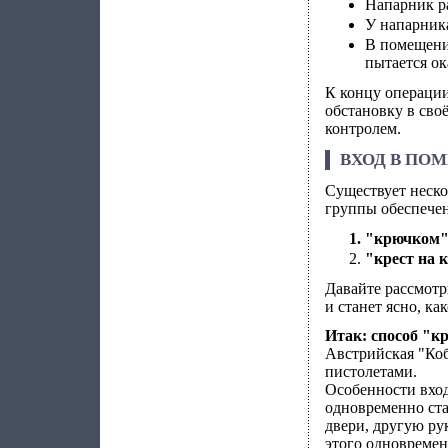
Напарник р
У напарника
В помещени
пытается ок
К концу операци
обстановку в сво
контролем.
ВХОД В ПО
Существует неско
группы обеспечен
"крючком
"крест на 
Давайте рассмотри
и станет ясно, ка
Итак: способ "к
Австрийская "Коб
пистолетами.
Особенности входа
одновременно ста
двери, другую ру
этого одновремен