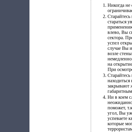
Никогда не 
ограничивае
Старайтесь 
стараться у
применению,
влево, Вы 
сектора. Пр
успел откры
случае Вы 
возле стены
немедленно
на открытие
При осмотре
Старайтесь
находиться 
закрывают 
габаритным
Ни в коем с
неожиданнос
поможет, т.
угол, Вы уж
успеваете к
которые мо
террористам