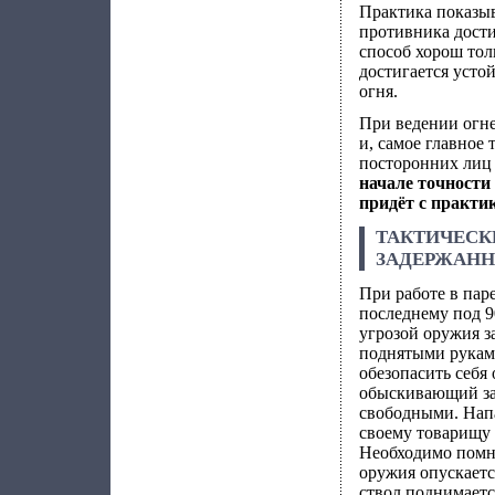
Практика показыв
противника достиг
способ хорош тол
достигается усто
огня.
При ведении огне
и, самое главное
посторонних лиц
начале точности
придёт с практик
ТАКТИЧЕСК
ЗАДЕРЖАНН
При работе в пар
последнему под 90
угрозой оружия з
поднятыми руками
обезопасить себя
обыскивающий зад
свободными. Напа
своему товарищу 
Необходимо помни
оружия опускаетс
ствол поднимаетс