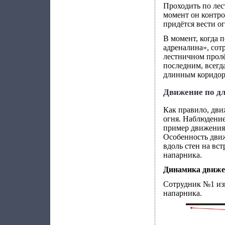
Проходить по лес
момент он контро
придётся вести ог
В момент, когда 
адреналина», сот
лестничном пролё
последним, всегд
длинным коридора
Движение по д
Как правило, дви
огня. Наблюдение
пример движения 
Особенность движ
вдоль стен на вст
напарника.
Динамика движе
Сотрудник №1 изг
напарника.