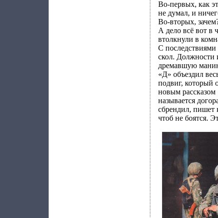
Во-первых, как э
не думал, и ничег
Во-вторых, зачем?
А дело всё вот в 
втолкнули в комна
С последствиями 
скол. Должности 
дремавшую манию
«Д» объездил вес
подвиг, который 
новым рассказом 
называется догора
сбрендил, пишет 
чтоб не боятся. Э