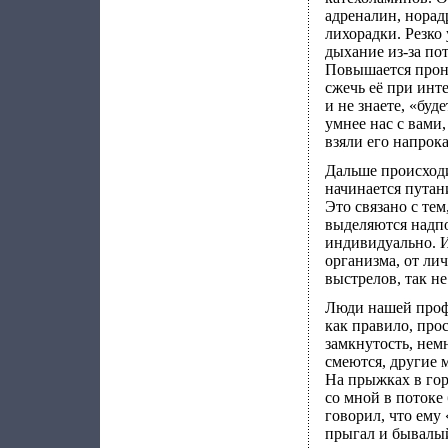
адреналин, норад
лихорадки. Резко 
дыхание из-за по
Повышается прон
сжечь её при инт
и не знаете, «буд
умнее нас с вами
взяли его напрока
Дальше происходи
начинается путан
Это связано с те
выделяются надпо
индивидуально. И
организма, от ли
выстрелов, так н
Люди нашей профе
как правило, про
замкнутость, нем
смеются, другие м
На прыжках в гор
со мной в потоке
говорил, что ему 
прыгал и бывалый