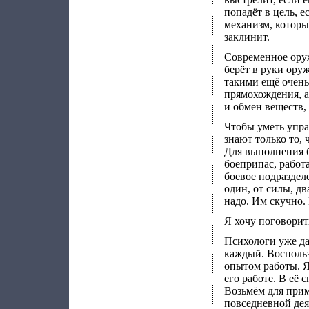
попадёт в цель, е
механизм, которы
заклинит.
Современное оруж
берёт в руки оруж
такими ещё очень
прямохождения, а
и обмен веществ,
Чтобы уметь упра
знают только то, 
Для выполнения б
боеприпас, работ
боевое подразделе
один, от силы, дв
надо. Им скучно.
Я хочу поговорит
Психологи уже да
каждый. Восполь
опытом работы. Я
его работе. В её 
Возьмём для прим
повседневной дея