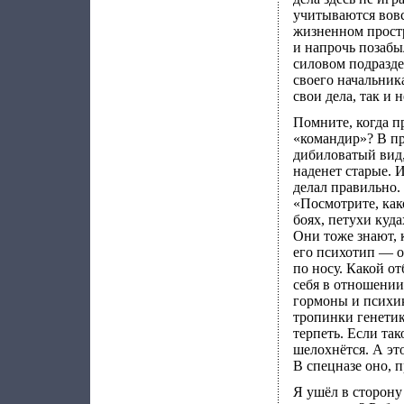
учитываются вовс
жизненном простр
и напрочь позабы
силовом подразде
своего начальника
свои дела, так и 
Помните, когда пр
«командир»? В пр
дибиловатый вид,
наденет старые. 
делал правильно. 
«Посмотрите, ка
боях, петухи куда
Они тоже знают, 
его психотип — о
по носу. Какой от
себя в отношении 
гормоны и психик
тропинки генетик
терпеть. Если так
шелохнётся. А эт
В спецназе оно, п
Я ушёл в сторону