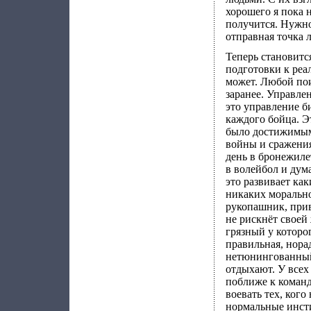
хорошего я пока 
получится. Нужно
отправная точка 
Теперь становитс
подготовки к реа
может. Любой пои
заранее. Управле
это управление 
каждого бойца. Э
было достижимым
войны и сражения
день в бронежиле
в волейбол и дума
это развивает как
никаких морально
рукопашник, прив
не рискнёт своей
грязный у которог
правильная, нора
нетюнингованный 
отдыхают. У всех
поближе к команд
воевать тех, кого
нормальные инсти