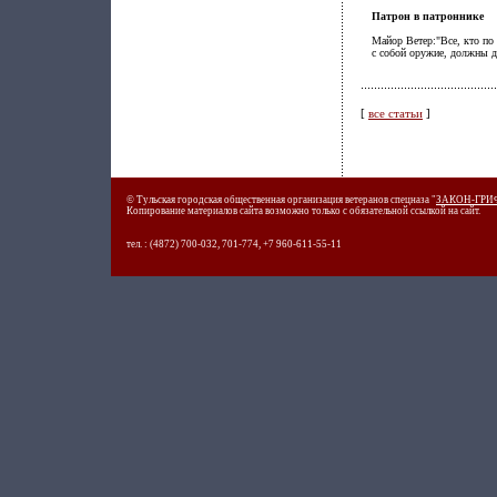
Патрон в патроннике
Майор Ветер:"Все, кто по
с собой оружие, должны д
[
все статьи
]
© Тульская городская общественная организация ветеранов спецназа "
ЗАКОН-ГРИ
Копирование материалов сайта возможно только с обязательной ссылкой на сайт.
тел. : (4872) 700-032, 701-774, +7 960-611-55-11