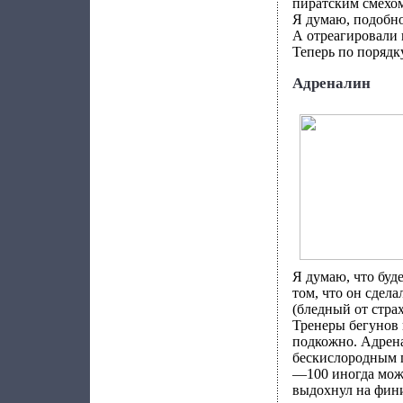
пиратским смехом
Я думаю, подобное
А отреагировали 
Теперь по порядку
Адреналин
Я думаю, что буде
том, что он сдел
(бледный от страх
Тренеры бегунов 
подкожно. Адрен
бескислородным п
—100 иногда можн
выдохнул на финиш