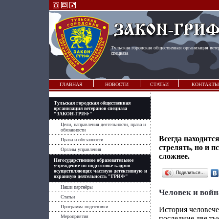
Тульская городская общественная организация вете
спецназа
ГЛАВНАЯ
НОВОСТИ
СТАТЬИ
КОНТАКТЫ
Тульская городская общественная
организация ветеранов спецназа
"ЗАКОН-ГРИФ"
Цели, направления деятельности, права и
обязанности
Всегда находится
Права и обязанности
стрелять, но и п
Органы управления
сложнее.
Негосударственное образовательное
учреждение по подготовке кадров
осуществляющих частную детективную и
Поделиться…
охранную деятельность "ГРИФ"
Наши партнёры
Человек и войн
Статьи
Программа подготовки
История человечес
Мероприятия
последние две ты