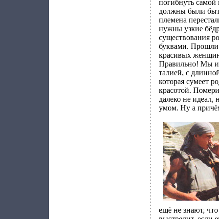
погибнуть самой 
должны были быть
племена перестал
нужны узкие бёд
существования р
буквами. Прошли 
красивых женщин,
Правильно! Мы и
талией, с длинно
которая сумеет р
красотой. Помери
далеко не идеал,
умом. Ну а причё
ещё не знают, чт
выстрелит, если е