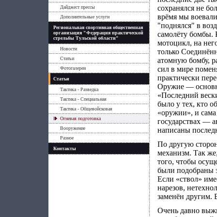
сохранялся не бол
Дайджест прессы
врёмя мы воевали
Дополнительные услуги
"поднялся" в воз
Региональная спортивная общественная
организация "Федерация практической
самолёту бомбы. 
стрельбы Тульской области"
мотоцикл, на нег
Новости
только Соединён
Статьи
атомную бомбу, р
сил в мире помен
Фотогалереи
практически пере
Статьи
Оружие — основно
Тактика - Разведка
«Последний вески
Тактика - Специальная
было у тех, кто 
Тактика - Общевойсковая
«оружии», и сама
Огневая подготовка
государствах — а
Вооружение
написаны последн
Разное
По другую сторон
Контакты
механизм. Так же,
того, чтобы осущ
были подобраны э
Если «ствол» име
нарезов, нетехно
заменён другим. 
Очень давно выжи