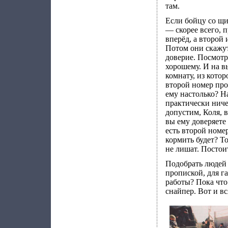
там.
Если бойцу со щи
— скорее всего, 
вперёд, а второй 
Потом они скажут
доверие. Посмотр
хорошему. И на в
комнату, из кото
второй номер про
ему настолько? На
практически ничег
допустим, Коля, 
вы ему доверяете 
есть второй номе
кормить будет? То
не лишат. Постои
Подобрать людей 
пропиской, для га
работы? Пока что
снайпер. Вот и вс