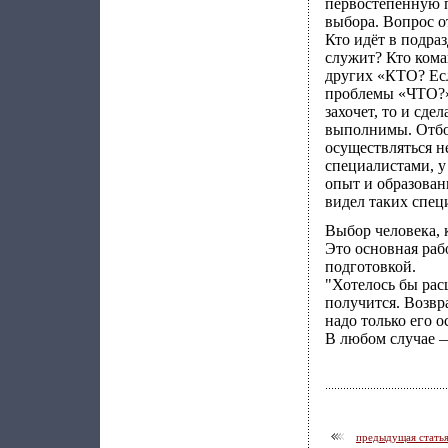
первостепенную 
выбора. Вопрос о
Кто идёт в подра
служит? Кто кома
других «КТО? Есл
проблемы «ЧТО?» 
захочет, то и сде
выполнимы. Отбо
осуществляться н
специалистами, у
опыт и образовани
видел таких спец
Выбор человека, 
Это основная раб
подготовкой.
"Хотелось бы расш
получится. Возвр
надо только его о
В любом случае 
предыдущая стать