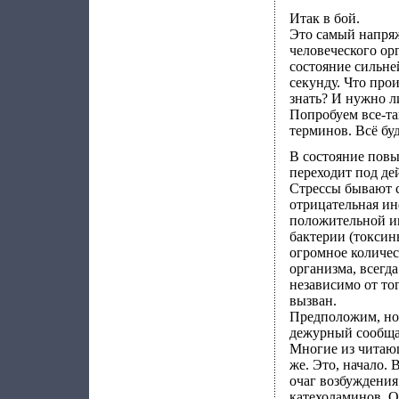
Итак в бой.
Это самый напря
человеческого ор
состояние сильне
секунду. Что про
знать? И нужно л
Попробуем все-та
терминов. Всё бу
В состояние пов
переходит под де
Стрессы бывают 
отрицательная ин
положительной и
бактерии (токсины
огромное количест
организма, всегда
независимо от то
вызван.
Предположим, ноч
дежурный сообщае
Многие из читающ
же. Это, начало. 
очаг возбуждения
катехоламинов. 