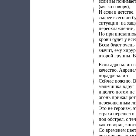
если вы понимает
(мягко говоря),—
И если в детстве,
скорее всего он 
ситуации: на защ
переохлаждении, и
Но при внезапном
крови будет у все
Всем будет очень 
значит, ему хиру
второй группы. В
Если адреналин в
качество. Адрена
норадреналин — 
Сейчас поясню. В
мальчишка вдруг 
и долго потом не
огонь прижал роту
перекошенным лиц
Это не героизм, 
страха перешел в
под обстрел, с т
как говорят, «пот
Со временем цвет
реакция организм