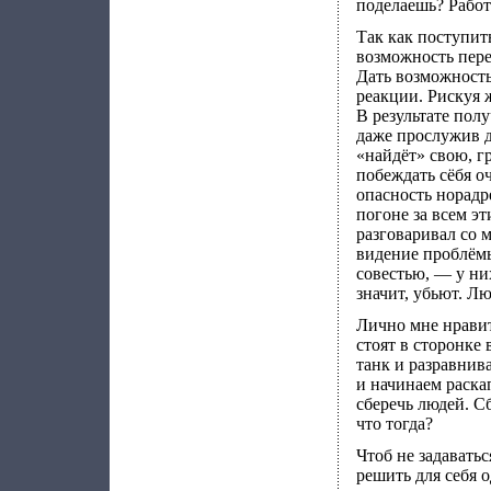
поделаешь? Работа
Так как поступит
возможность пере
Дать возможность
реакции. Рискуя 
В результате пол
даже прослужив д
«найдёт» свою, г
побеждать сёбя о
опасность норадр
погоне за всем э
разговаривал со 
видение проблёмы
совестью, — у ни
значит, убьют. Л
Лично мне нравит
стоят в сторонке
танк и разравнив
и начинаем раскап
сберечь людей. Сб
что тогда?
Чтоб не задавать
решить для себя 