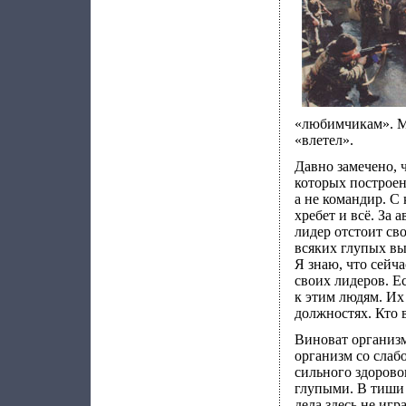
«любимчикам». Мо
«влетел».
Давно замечено, 
которых построен
а не командир. С
хребет и всё. За 
лидер отстоит сво
всяких глупых вы
Я знаю, что сейч
своих лидеров. Е
к этим людям. Их
должностях. Кто 
Виноват организм
организм со слаб
сильного здорово
глупыми. В тиши
дела здесь не иг