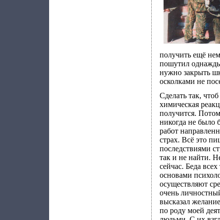
получить ещё нем
пошутил однажды 
нужно закрыть шка
осколками не пос
Сделать так, чтоб
химическая реакц
получится. Потому
никогда не было 
работ направленн
страх. Всё это пиш
последствиями ст
так и не найти. 
сейчас. Беда всех
основами психоло
осуществляют сре
очень личностный
высказал желание
по роду моей дея
людьми. С их взг