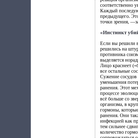
соответственно у
Каждый последующ
предыдущего. Это
точки зрения, —з
«Инстинкт уби
Если вы решили в
решились на шту
противника соизм
выделяется норад
Лицо краснеет («б
все остальные со
Сужение сосудов
уменьшения потер
ранения. Этот ме
процессе эволюц
всё больше со зв
организма, в кру
гормоны, которые
ранения. Они та
инфекцией как пр
тем сильнее сдви
количество гормо
сопровождаться о