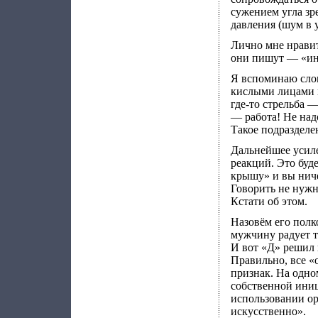
сужением угла зр
давления (шум в 
Лично мне нрави
они пишут — «ин
Я вспоминаю слов
кислыми лицами п
где-то стрельба —
— работа! Не над
Такое подразделе
Дальнейшее усил
реакций. Это буде
крышу» и вы ниче
Говорить не нужно
Кстати об этом.
Назовём его полк
мужчину радует то
И вот «Д» решил 
Правильно, все «
признак. На одно
собственной ини
использовании ор
искусственно».