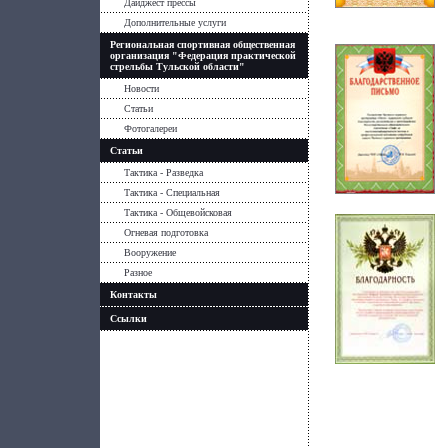
Дайджест прессы
Дополнительные услуги
Региональная спортивная общественная
организация "Федерация практической
стрельбы Тульской области"
Новости
Статьи
Фотогалереи
Статьи
Тактика - Разведка
Тактика - Специальная
Тактика - Общевойсковая
Огневая подготовка
Вооружение
Разное
Контакты
Ссылки