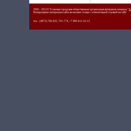
2005 - 2012© Тульская городская общественная организация ветеранов спецназа "
З
Копирование материалов сайта возможно только с обязательной ссылкой на сайт.
тел. : (4872) 700-032, 701-774, +7 960-611-55-11