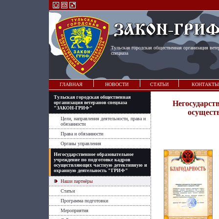
Тульская городская общественная организация вете
спецназа
ГЛАВНАЯ
НОВОСТИ
СТАТЬИ
КОНТАКТЫ
Тульская городская общественная
Негосударств
организация ветеранов спецназа
"ЗАКОН-ГРИФ"
осущест
Цели, направления деятельности, права и
обязанности
Права и обязанности
Органы управления
Негосударственное образовательное
учреждение по подготовке кадров
осуществляющих частную детективную и
охранную деятельность "ГРИФ"
Наши партнёры
Статьи
Программа подготовки
Мероприятия